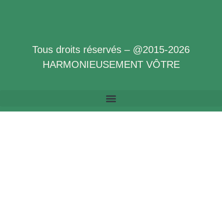
Tous droits réservés – @2015-2026
HARMONIEUSEMENT VÔTRE
Politique de Confidentialité des Données à Caractère Personnel