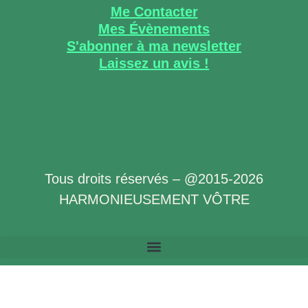
Me Contacter
Mes Évènements
S'abonner à ma newsletter
Laissez un avis !
Tous droits réservés – @2015-2026
HARMONIEUSEMENT VÔTRE
Politique de Confidentialité des Données à Caractère Personnel