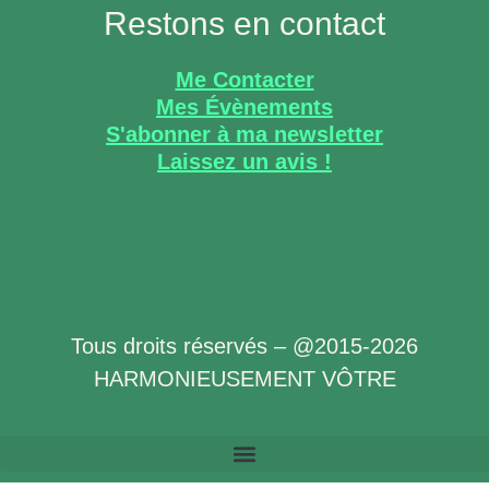
Restons en contact
Me Contacter
Mes Évènements
S'abonner à ma newsletter
Laissez un avis !
Tous droits réservés – @2015-2026
HARMONIEUSEMENT VÔTRE
Politique de Confidentialité des Données à Caractère Personnel