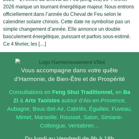
2026 marque un tournant énergétique majeur. Nous entrons
officiellement dans l’année du Cheval de Feu selon le
calendrier solaire chinois. Cette date ne symbolise pas un
simple changement d’année. Elle annonce un double
basculement énergétique, puissant et parfois sous-estimé.
Ce 4 février, les […]
Vous accompagne dans votre quête
d’Harmonie, de Bien-Être et de Prospérité
Consultations en
Feng
Shui Traditionnel,
en
Ba
Zi
&
Arts Taoïstes
autour d’Aix-en-Provence,
Aubagne, Bouc-Bel-Air, Cabriès, Éguilles, Fuveau,
Mimet, Marseille, Rousset, Salon, Simiane-
Collongue, Ventabren…
Du lundi au Vendredi de 9h à 18h