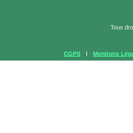
Tous dr
CGPS
Mentions Lég