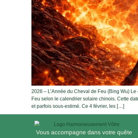
2026 – L’Année du Cheval de Feu (Bing Wu) Le 4
Feu selon le calendrier solaire chinois. Cette 
et parfois sous-estimé. Ce 4 février, les […]
Vous accompagne dans votre quête