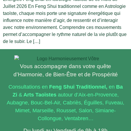
Juillet 2026 En Feng Shui traditionnel comme en Astrologie
taoïste, chaque mois porte une signature énergétique qui
influence notre manière d’agir, de ressentir et d’interagir
avec notre environnement. Comprendre ces mouvements
permet d’accompagner le rythme naturel de la vie plutôt que
de le subir. Le […]
Vous accompagne dans votre quête
d’Harmonie, de Bien-Être et de Prospérité
Consultations en
Feng
Shui Traditionnel,
en
Ba
Zi
&
Arts Taoïstes
autour d’Aix-en-Provence,
Aubagne, Bouc-Bel-Air, Cabriès, Éguilles, Fuveau,
Mimet, Marseille, Rousset, Salon, Simiane-
Collongue, Ventabren…
Du lundi au Vendredi de 9h à 18h