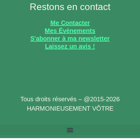
Restons en contact
Me Contacter
Mes Évènements
S'abonner à ma newsletter
Laissez un avis !
Tous droits réservés – @2015-2026
HARMONIEUSEMENT VÔTRE
Politique de Confidentialité des Données à Caractère Personnel