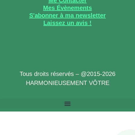
Me Contacter
Mes Évènements
S'abonner à ma newsletter
Laissez un avis !
Tous droits réservés – @2015-2026
HARMONIEUSEMENT VÔTRE
Politique de Confidentialité des Données à Caractère Personnel