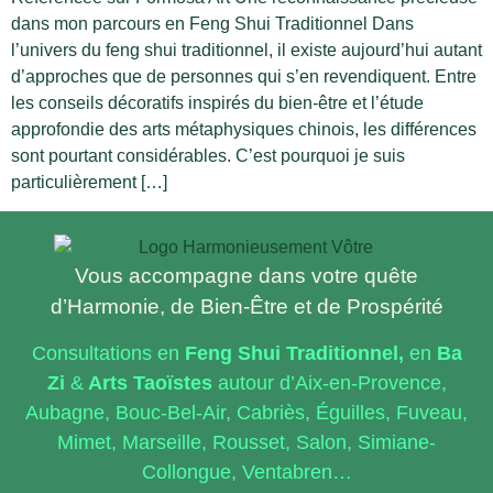
dans mon parcours en Feng Shui Traditionnel Dans
l’univers du feng shui traditionnel, il existe aujourd’hui autant
d’approches que de personnes qui s’en revendiquent. Entre
les conseils décoratifs inspirés du bien-être et l’étude
approfondie des arts métaphysiques chinois, les différences
sont pourtant considérables. C’est pourquoi je suis
particulièrement […]
Vous accompagne dans votre quête
d’Harmonie, de Bien-Être et de Prospérité
Consultations en
Feng
Shui Traditionnel,
en
Ba
Zi
&
Arts Taoïstes
autour d’Aix-en-Provence,
Aubagne, Bouc-Bel-Air, Cabriès, Éguilles, Fuveau,
Mimet, Marseille, Rousset, Salon, Simiane-
Collongue, Ventabren…