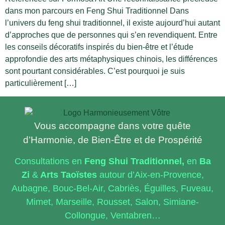
dans mon parcours en Feng Shui Traditionnel Dans
l’univers du feng shui traditionnel, il existe aujourd’hui autant
d’approches que de personnes qui s’en revendiquent. Entre
les conseils décoratifs inspirés du bien-être et l’étude
approfondie des arts métaphysiques chinois, les différences
sont pourtant considérables. C’est pourquoi je suis
particulièrement […]
Vous accompagne dans votre quête
d’Harmonie, de Bien-Être et de Prospérité
Consultations en
Feng
Shui Traditionnel,
en
Ba
Zi
&
Arts Taoïstes
autour d’Aix-en-Provence,
Aubagne, Bouc-Bel-Air, Cabriès, Éguilles, Fuveau,
Mimet, Marseille, Rousset, Salon, Simiane-
Collongue, Ventabren…